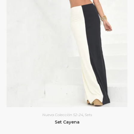
Nueva Colección S2-24
,
Sets
Set Cayena