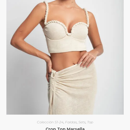
Colección S1-24
,
Faldas
,
Sets
,
Top
Crop Top Marsella