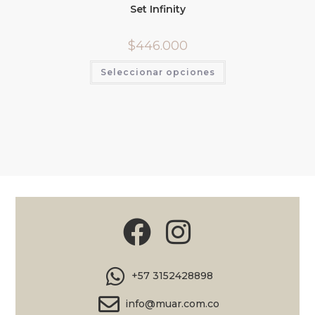
Set Infinity
$
446.000
Seleccionar opciones
+57 3152428898
info@muar.com.co