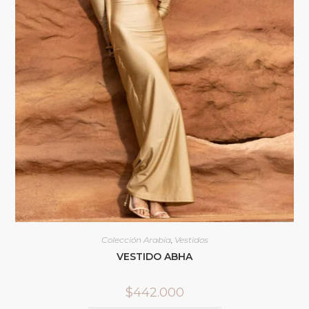
Colección Arabia
,
Vestidos
VESTIDO ABHA
$
442.000