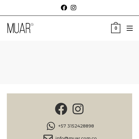
0
+57 3152428898
info@muar.com.co