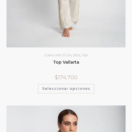
Colección S1-24
,
Sets
,
Top
Top Vallarta
$
174.700
Seleccionar opciones