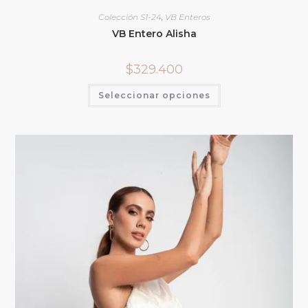
Colección S1-24
,
VB Enteros
VB Entero Alisha
$
329.400
Seleccionar opciones