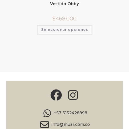
Vestido Obby
$
468.000
Seleccionar opciones
+57 3152428898
info@muar.com.co