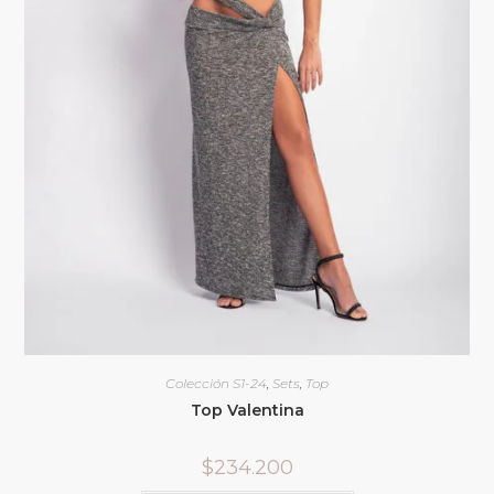
Colección S1-24
,
Sets
,
Top
Top Valentina
$
234.200