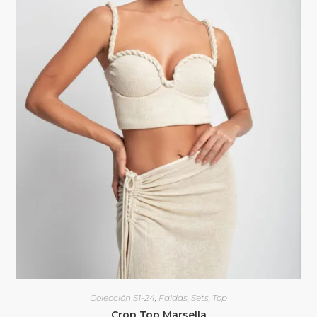
Colección S1-24
,
Faldas
,
Sets
,
Top
Crop Top Marsella