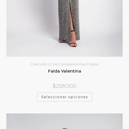
Colección S1-24
,
Complementos
,
Faldas
Falda Valentina
$
258.000
Seleccionar opciones