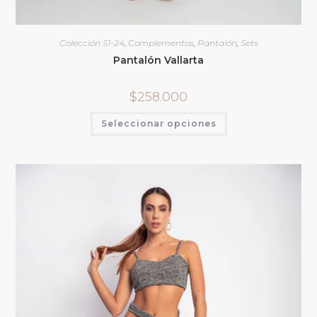
Colección S1-24
,
Complementos
,
Pantalón
,
Sets
Pantalón Vallarta
$
258.000
Seleccionar opciones