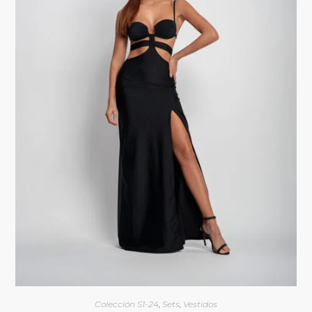
Colección S1-24
,
Sets
,
Vestidos