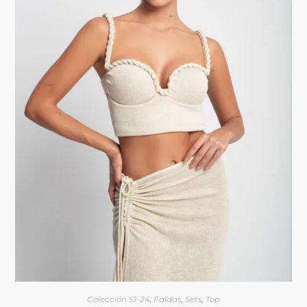
Colección S1-24
,
Faldas
,
Sets
,
Top