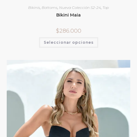
Bikinis
,
Bottoms
,
Nueva Colección S2-24
,
Top
Bikini Maia
$
286.000
Seleccionar opciones