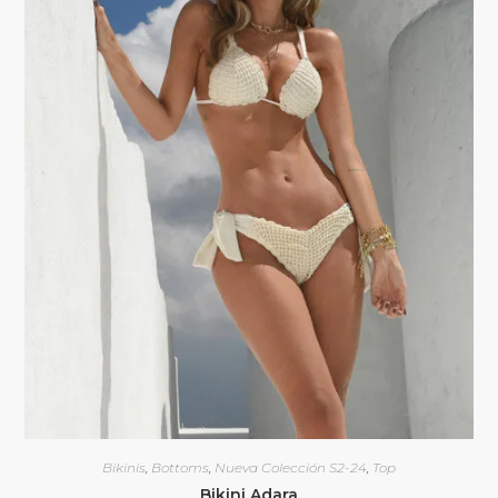
Bikinis
,
Bottoms
,
Nueva Colección S2-24
,
Top
Bikini Adara