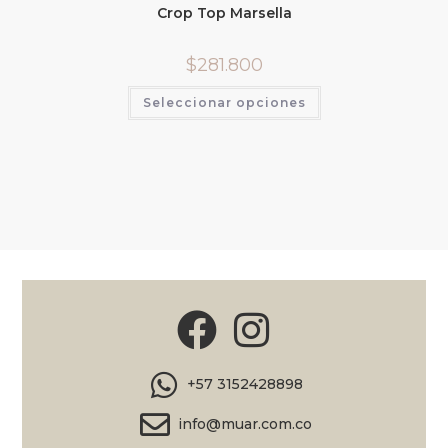
Crop Top Marsella
$
281.800
Seleccionar opciones
+57 3152428898
info@muar.com.co