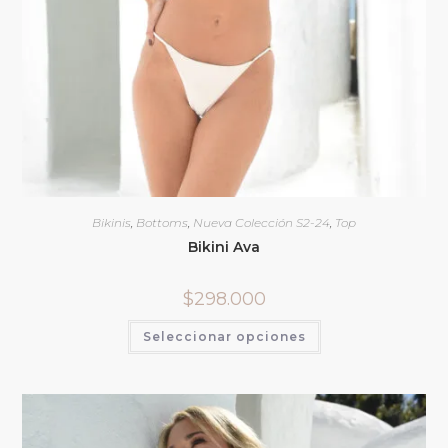
Bikinis
,
Bottoms
,
Nueva Colección S2-24
,
Top
Bikini Ava
$
298.000
Seleccionar opciones