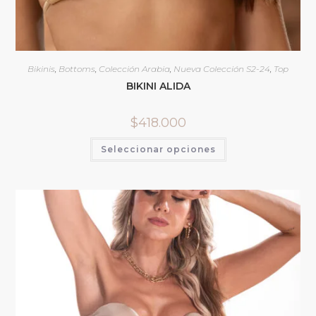
Bikinis
,
Bottoms
,
Colección Arabia
,
Nueva Colección S2-24
,
Top
BIKINI ALIDA
$
418.000
Seleccionar opciones