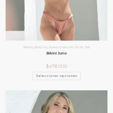
Bikinis
,
Bottoms
,
Nueva Colección S2-24
,
Top
Bikini Juno
$
478.000
Seleccionar opciones