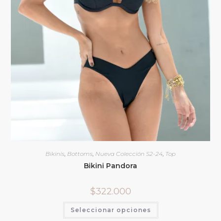
Bikinis
,
Bottoms
,
Nueva Colección S2-24
,
Top
Bikini Pandora
$
322.000
Seleccionar opciones