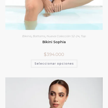
Bikinis
,
Bottoms
,
Nueva Colección S2-24
,
Top
Bikini Sophia
$
394.000
Seleccionar opciones