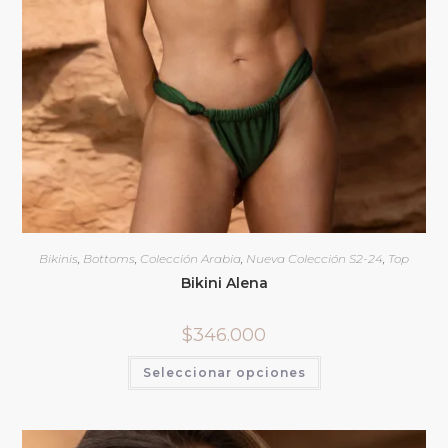
Bikinis
,
Bottoms
,
Colección Arabia
,
Nueva Colección S2-24
,
Top
Bikini Alena
$
346.000
Seleccionar opciones