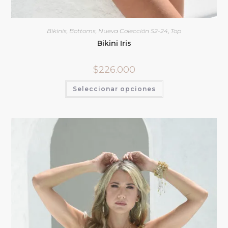
Bikinis
,
Bottoms
,
Nueva Colección S2-24
,
Top
Bikini Iris
$
226.000
Seleccionar opciones