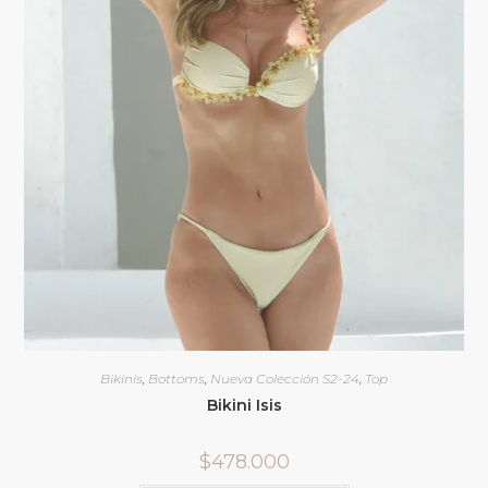
Bikinis
,
Bottoms
,
Nueva Colección S2-24
,
Top
Bikini Isis
$
478.000