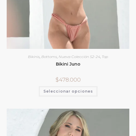
Bikinis
,
Bottoms
,
Nueva Colección S2-24
,
Top
Bikini Juno
$
478.000
Seleccionar opciones