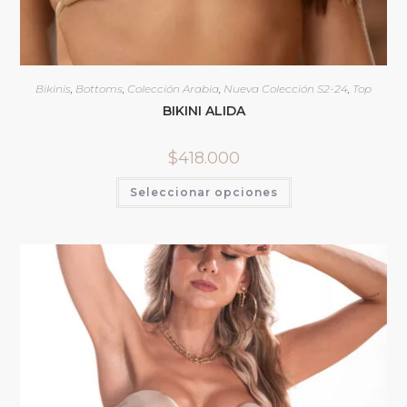
Bikinis
,
Bottoms
,
Colección Arabia
,
Nueva Colección S2-24
,
Top
BIKINI ALIDA
$
418.000
Seleccionar opciones