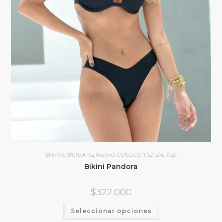
Bikinis
,
Bottoms
,
Nueva Colección S2-24
,
Top
Bikini Pandora
$
322.000
Seleccionar opciones