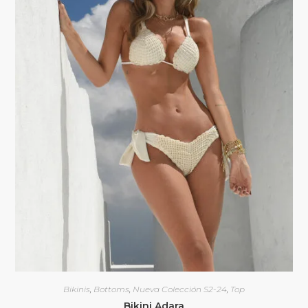
Bikinis
,
Bottoms
,
Nueva Colección S2-24
,
Top
Bikini Adara