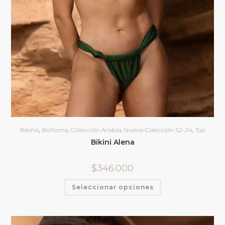
Bikinis
,
Bottoms
,
Colección Arabia
,
Nueva Colección S2-24
,
Top
Bikini Alena
$
346.000
Seleccionar opciones