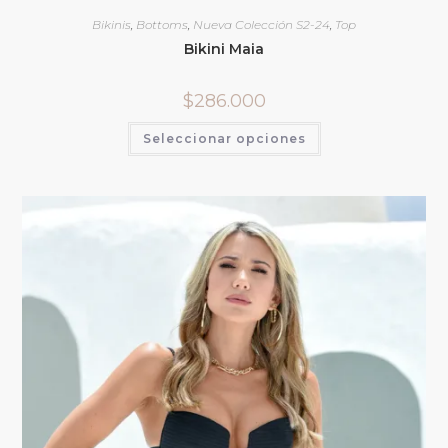
Bikinis
,
Bottoms
,
Nueva Colección S2-24
,
Top
Bikini Maia
$
286.000
Seleccionar opciones