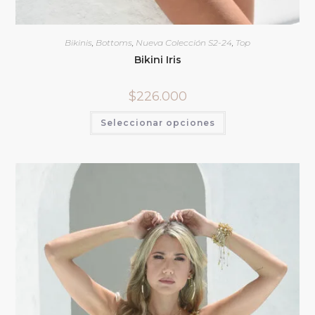
Bikinis
,
Bottoms
,
Nueva Colección S2-24
,
Top
Bikini Iris
$
226.000
Seleccionar opciones