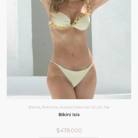
Bikinis
,
Bottoms
,
Nueva Colección S2-24
,
Top
Bikini Isis
$
478.000