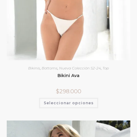
Bikinis
,
Bottoms
,
Nueva Colección S2-24
,
Top
Bikini Ava
$
298.000
Seleccionar opciones