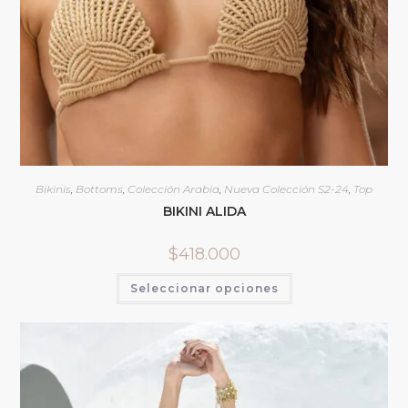
Bikinis
,
Bottoms
,
Colección Arabia
,
Nueva Colección S2-24
,
Top
BIKINI ALIDA
$
418.000
Seleccionar opciones