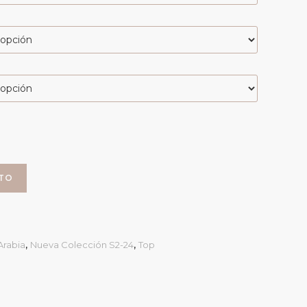
ITO
Arabia
,
Nueva Colección S2-24
,
Top