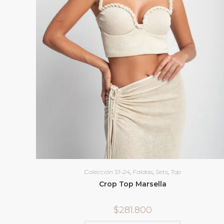
Colección S1-24
,
Faldas
,
Sets
,
Top
Crop Top Marsella
$
281.800