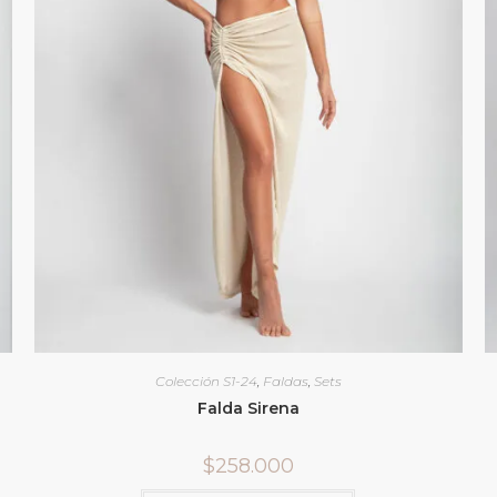
Colección S1-24
,
Faldas
,
Sets
Falda Sirena
$
258.000