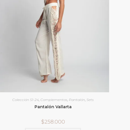
Colección S1-24
,
Complementos
,
Pantalón
,
Sets
Pantalón Vallarta
$
258.000