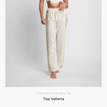
Colección S1-24
,
Sets
,
Top
Top Vallarta