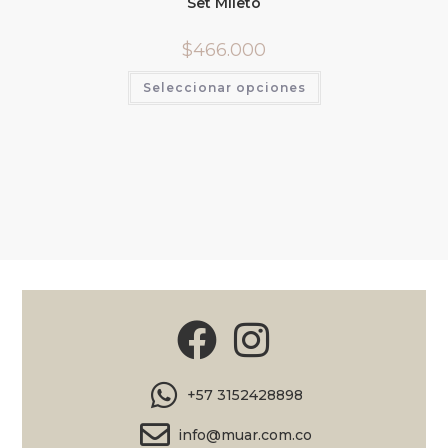
Set Mileto
$
466.000
Seleccionar opciones
+57 3152428898
info@muar.com.co