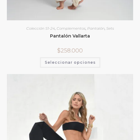
Colección S1-24
,
Complementos
,
Pantalón
,
Sets
Pantalón Vallarta
$
258.000
Seleccionar opciones