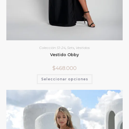
Colección S1-24
,
Sets
,
Vestidos
Vestido Obby
$
468.000
Seleccionar opciones