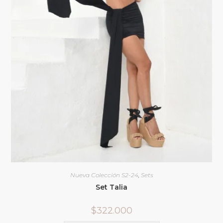
Nueva Colección S2-24
,
Sets
Set Talia
$
322.000