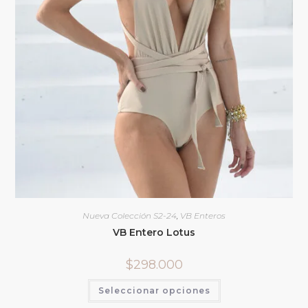
Nueva Colección S2-24
,
VB Enteros
VB Entero Lotus
$
298.000
Seleccionar opciones