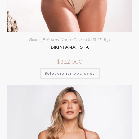
Bikinis
,
Bottoms
,
Nueva Colección S1-25
,
Top
BIKINI AMATISTA
$
322.000
Seleccionar opciones