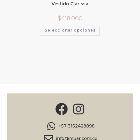
Vestido Clarissa
$
418.000
Seleccionar opciones
+57 3152428898
info@muar.com.co