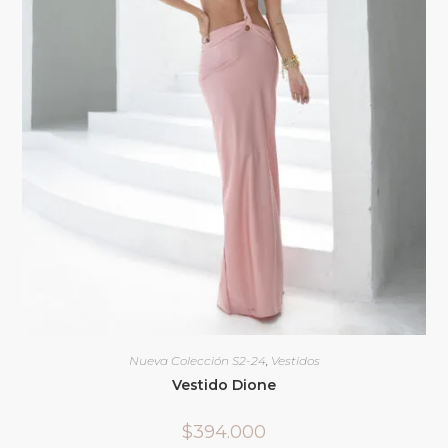
Nueva Colección S2-24
,
Vestidos
Vestido Dione
$
394.000