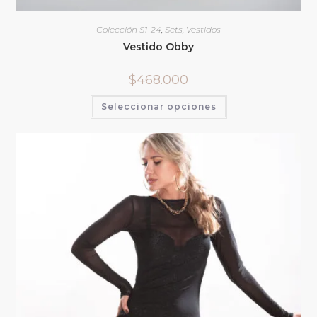
Colección S1-24
,
Sets
,
Vestidos
Vestido Obby
$
468.000
Seleccionar opciones