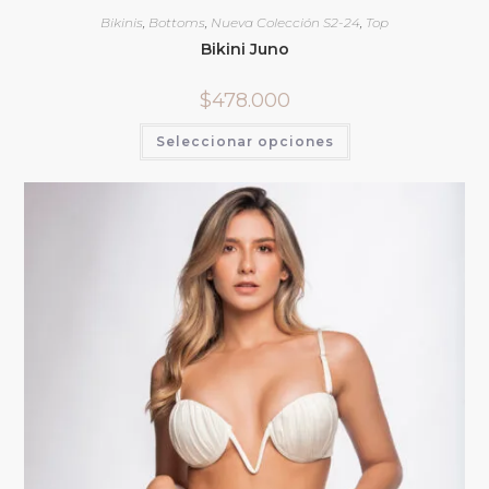
Bikinis
,
Bottoms
,
Nueva Colección S2-24
,
Top
Bikini Juno
$
478.000
Seleccionar opciones