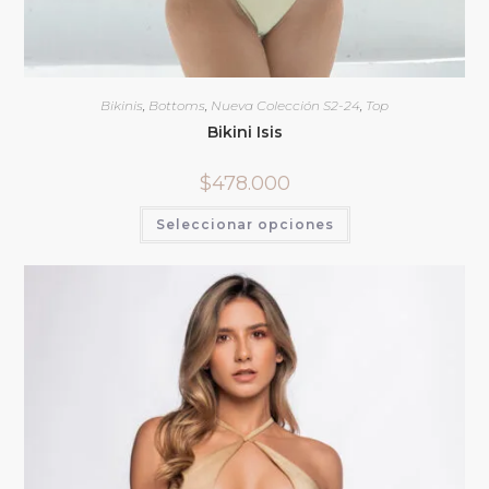
Bikinis
,
Bottoms
,
Nueva Colección S2-24
,
Top
Bikini Isis
$
478.000
Seleccionar opciones