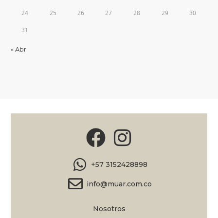
24
25
26
27
28
29
30
31
« Abr
+57 3152428898
info@muar.com.co
Nosotros