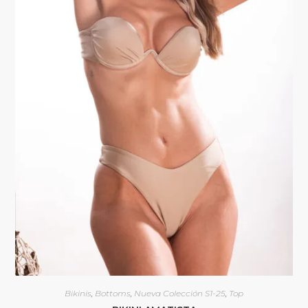
Bikinis
,
Bottoms
,
Nueva Colección S1-25
,
Top