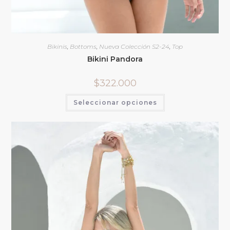
Bikinis
,
Bottoms
,
Nueva Colección S2-24
,
Top
Bikini Pandora
$
322.000
Seleccionar opciones