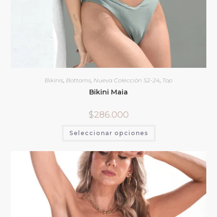
Bikinis
,
Bottoms
,
Nueva Colección S2-24
,
Top
Bikini Maia
$
286.000
Seleccionar opciones