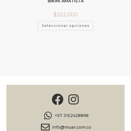
BIKINI AMATISTA
$
322.000
Seleccionar opciones
+57 3152428898
info@muar.com.co