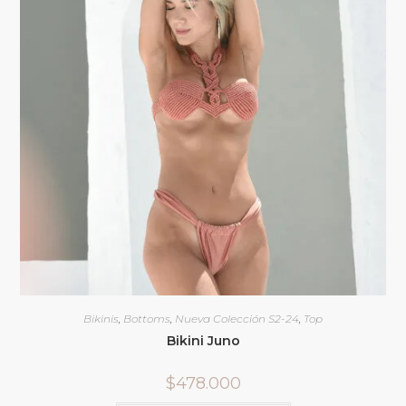
Bikinis
,
Bottoms
,
Nueva Colección S2-24
,
Top
Bikini Juno
$
478.000