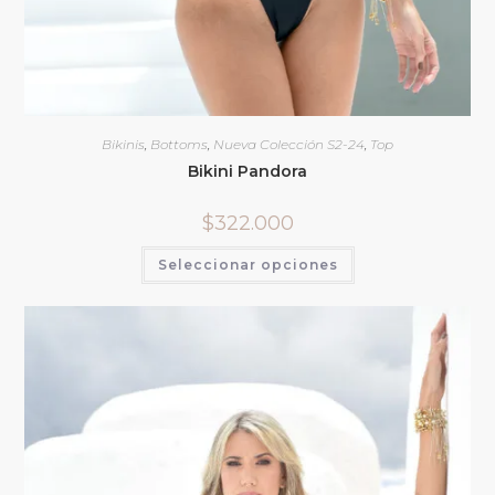
Bikinis
,
Bottoms
,
Nueva Colección S2-24
,
Top
Bikini Pandora
$
322.000
Seleccionar opciones