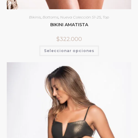
Bikinis
,
Bottoms
,
Nueva Colección S1-25
,
Top
BIKINI AMATISTA
$
322.000
Seleccionar opciones