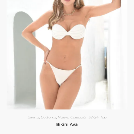
Bikinis
,
Bottoms
,
Nueva Colección S2-24
,
Top
Bikini Ava