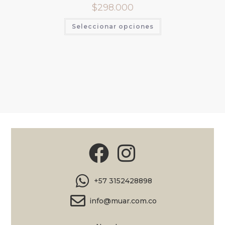
$
298.000
Seleccionar opciones
+57 3152428898
info@muar.com.co