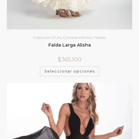
Colección S1-24
,
Complementos
,
Faldas
Falda Larga Alisha
$
365.100
Seleccionar opciones