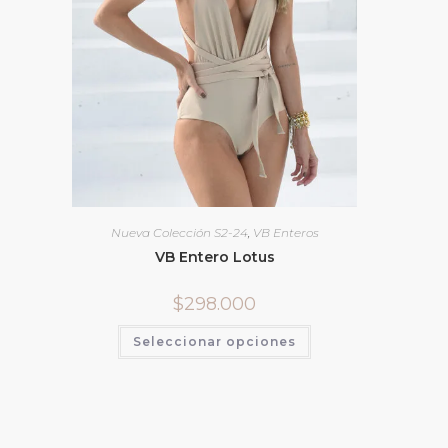
Nueva Colección S2-24
,
VB Enteros
VB Entero Lotus
$
298.000
Seleccionar opciones