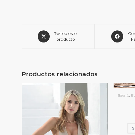
Twitea este
Com
producto
F
Productos relacionados
Bikinis
,
B
S