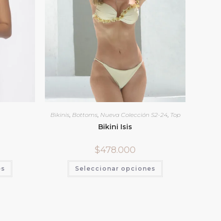
Bikinis
,
Bottoms
,
Nueva Colección S2-24
,
Top
Bikini Isis
$
478.000
es
Seleccionar opciones