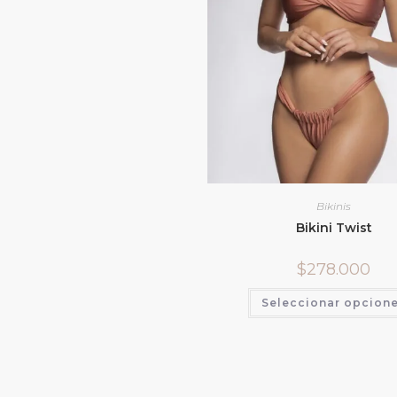
Bikinis
Bikini Twist
$
278.000
Seleccionar opcion