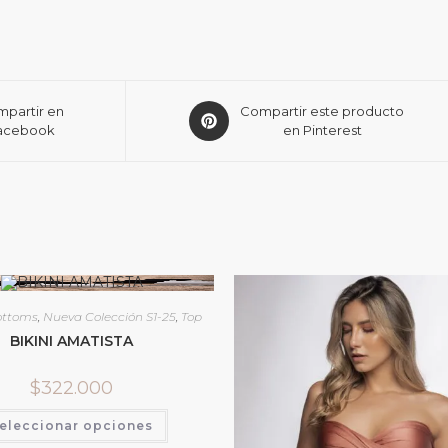
partir en
Compartir este producto
acebook
en Pinterest
ottoms
,
Nueva Colección S1-25
,
Top
BIKINI AMATISTA
$
322.000
eleccionar opciones