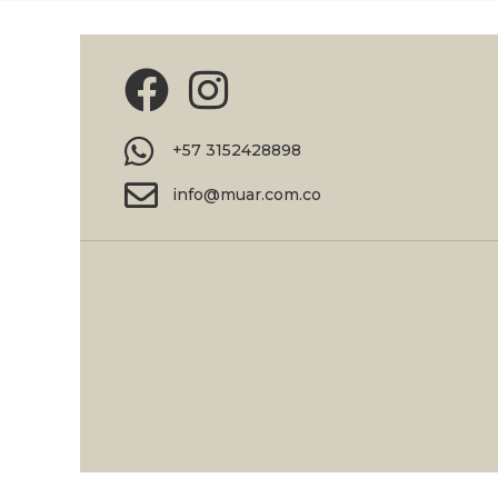
+57 3152428898
info@muar.com.co